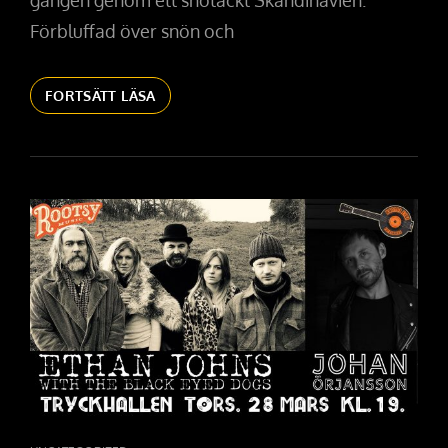
gången genom ett snötäckt Skandinavien.
Förbluffad över snön och
FREDAG
FORTSÄTT LÄSA
3/5
–
ROD
MELANCON
(US)
+
JOHAN
ÖRJANSSON
BAND