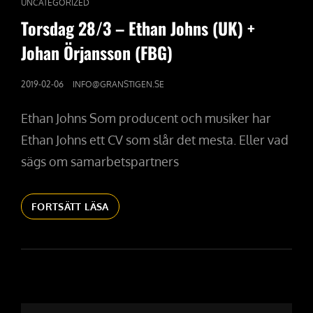
CAT
UNCATEGORIZED
LINKS
Torsdag 28/3 – Ethan Johns (UK) +
Johan Örjansson (FBG)
PUBLICERAT
2019-02-06
INFO@GRANSTIGEN.SE
DEN
Ethan Johns Som producent och musiker har
Ethan Johns ett CV som slår det mesta. Eller vad
sägs om samarbetspartners
TORSDAG
FORTSÄTT LÄSA
28/3
–
ETHAN
JOHNS
(UK)
+
JOHAN