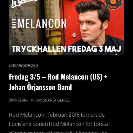
CAT
UNCATEGORIZED
LINKS
Fredag 3/5 – Rod Melancon (US) +
Johan Örjansson Band
PUBLICERAT
2019-02-06
INFO@GRANSTIGEN.SE
DEN
Rod Melancon I februari 2018 turnerade
Louisiana-sonen Rod Melancon för första