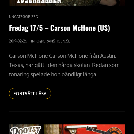
CAT
UNCATEGORIZED
LINKS
Fredag 17/5 – Carson McHone (US)
PUBLICERAT
2019-02-25
INFO@GRANSTIGEN.SE
DEN
Carson McHone Carson McHone från Austin,
Texas, har gått i den hårda skolan. Redan som
tonåring spelade hon oändligt långa
FREDAG
FORTSÄTT LÄSA
17/5
–
CARSON
MCHONE
(US)