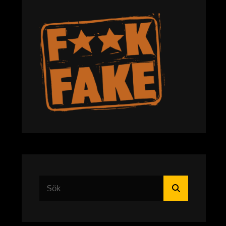
Sök
Sök
efter: