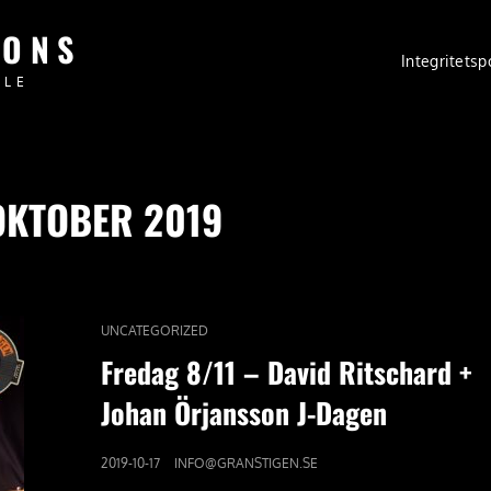
IONS
Integritetsp
PLE
OKTOBER 2019
CAT
UNCATEGORIZED
LINKS
Fredag 8/11 – David Ritschard +
Johan Örjansson J-Dagen
PUBLICERAT
2019-10-17
INFO@GRANSTIGEN.SE
DEN