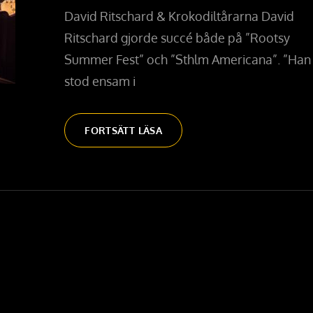
David Ritschard & Krokodiltårarna David
Ritschard gjorde succé både på ”Rootsy
Summer Fest” och ”Sthlm Americana”. ”Han
stod ensam i
FREDAG
FORTSÄTT LÄSA
8/11
–
DAVID
RITSCHARD
+
JOHAN
ÖRJANSSON
J-
DAGEN