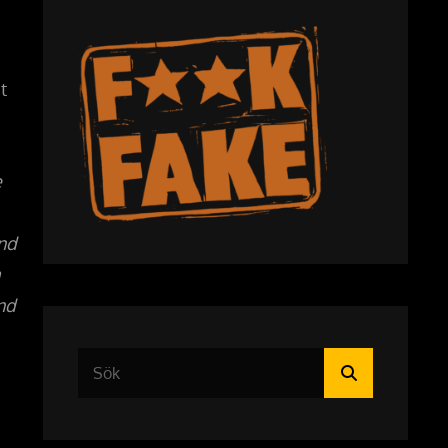
t
e
end
a
nd
Sök
Sök
efter: