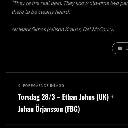
”They’re the real deal. They know old-time two par
there to be clearly heard.”
Av Mark Simos (Allison Krauss, Del McCoury)
KATEGOR
Inläggsnavigering
Föregående
FÖREGÅENDE INLÄGG
Torsdag 28/3 – Ethan Johns (UK) +
inlägg
Johan Örjansson (FBG)