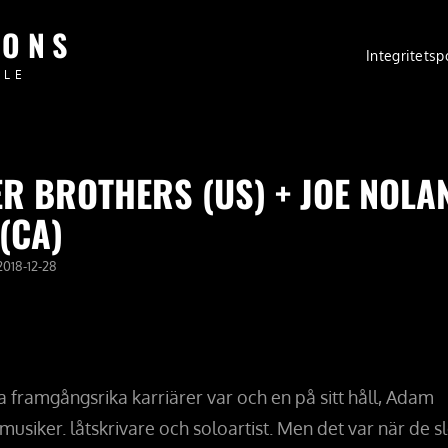
IONS
Integritetsp
PLE
R BROTHERS (US) + JOE NOLA
(CA)
PUBLICERAT
2018-12-28
DEN
framgångsrika karriärer var och en på sitt håll, Adam
siker. låtskrivare och soloartist. Men det var när de s