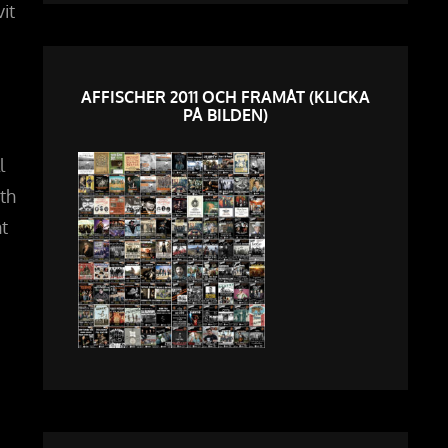
it
AFFISCHER 2011 OCH FRAMÅT (KLICKA
PÅ BILDEN)
l
ith
t