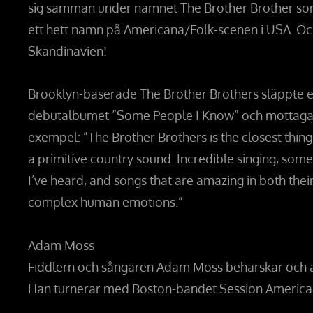
sig samman under namnet The Brother Brother som d
ett hett namn på Americana/Folk-scenen i USA. Och
Skandinavien!
Brooklyn-baserade The Brother Brothers släppte e
debutalbumet ”Some People I Know” och mottagandet
exempel: ”The Brother Brothers is the closest thing
a primitive country sound. Incredible singing, som
I’ve heard, and songs that are amazing in both their
complex human emotions.”
Adam Moss
Fiddlern och sångaren Adam Moss behärskar och äl
Han turnerar med Boston-bandet Session American