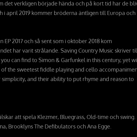
et verkligen började hända och på kort tid har de bliv
 i april 2019 kommer bröderna äntligen till Europa och
n EP 2017 och så sent som i oktober 2018 kom
 har varit strålande. Saving Country Music skriver til
 you can find to Simon & Garfunkel in this century, yet w
e of the sweetest fiddle playing and cello accompanimen
 simplicity, and their ability to put rhyme and reason to
skar att spela Klezmer, Bluegrass, Old-time och swing.
a, Brooklyns The Defibulators och Ana Egge.