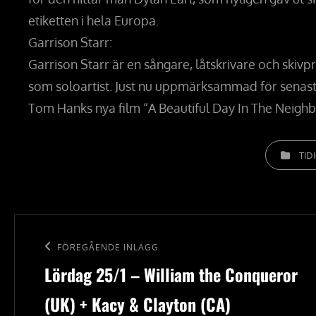
etiketten i hela Europa.
Garrison Starr:
Garrison Starr är en sångare, låtskrivare och skiv
som soloartist. Just nu uppmärksammad för senaste 
Tom Hanks nya film “A Beautiful Day In The Neigh
KATEGORIE
TID
Inläggsnavigering
Föregående
FÖREGÅENDE INLÄGG
Lördag 25/1 – William the Conqueror
inlägg
(UK) + Kacy & Clayton (CA)