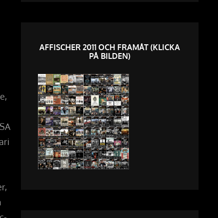
AFFISCHER 2011 OCH FRAMÅT (KLICKA
PÅ BILDEN)
e,
USA
ari
r,
n
c-