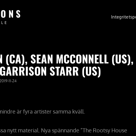
IONS
Integritetsp
PLE
 (CA), SEAN MCCONNELL (US),
 GARRISON STARR (US)
PUBLICERAT
2019-11-24
DEN
indre är fyra artister samma kväll.
sa nytt material. Nya spännande ”The Rootsy House