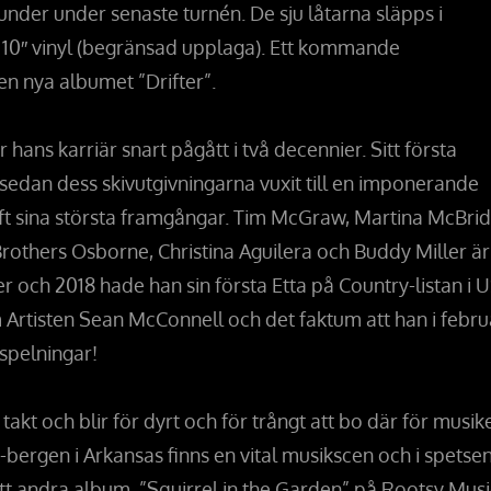
under under senaste turnén. De sju låtarna släpps i
 10″ vinyl (begränsad upplaga). Ett kommande
ven nya albumet ”Drifter”.
ans karriär snart pågått i två decennier. Sitt första
edan dess skivutgivningarna vuxit till en imponerande
ft sina största framgångar. Tim McGraw, Martina McBrid
Brothers Osborne, Christina Aguilera och Buddy Miller är
er och 2018 hade han sin första Etta på Country-listan i 
Artisten Sean McConnell och det faktum att han i febru
 spelningar!
takt och blir för dyrt och för trångt att bo där för musike
k-bergen i Arkansas finns en vital musikscen och i spetse
itt andra album. ”Squirrel in the Garden” på Rootsy Musi