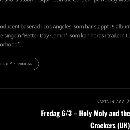
producent baserad i Los Angeles, som har släppt 15 albu
singeln “Better Day Comin”, som kan höras i trailern til
borhood”.
R
IGARE SPELNINGAR
Nästa
NÄSTA INLÄGG
Fredag 6/3 – Holy Moly and the
inlägg
Crackers (UK)