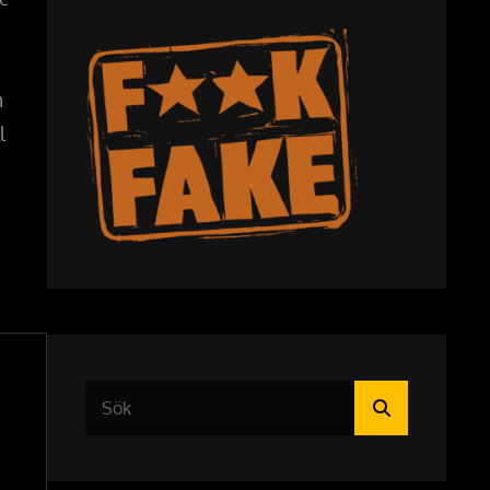
m
l
Sök
Sök
efter: