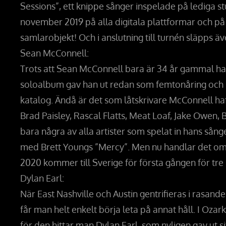
Sessions”, ett knippe sånger inspelade på lediga st
november 2019 på alla digitala plattformar och på
samlarobjekt! Och i anslutning till turnén släpps ä
Sean McConnell:
Trots att Sean McConnell bara är 34 år gammal har h
soloalbum gav han ut redan som femtonåring och s
katalog. Ändå är det som låtskrivare McConnell ha
Brad Paisley, Rascal Flatts, Meat Loaf, Jake Owen, 
bara några av alla artister som spelat in hans sång
med Brett Youngs ”Mercy”. Men nu handlar det om 
2020 kommer till Sverige för första gången för tre
Dylan Earl:
När East Nashville och Austin gentrifieras i rasande 
får man helt enkelt börja leta på annat håll. I Ozar
för den hittar man Dylan Earl, som nyligen gav ut s