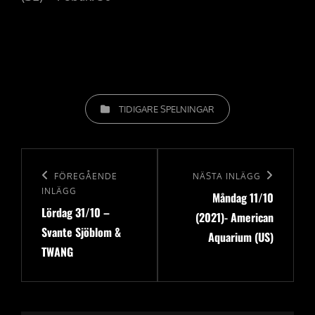
KATEGORIER
TIDIGARE SPELNINGAR
Inläggsnavigering
Föregående
FÖREGÅENDE
Nästa
NÄSTA INLÄGG
INLÄGG
Måndag 11/10
inlägg
inlägg
Lördag 31/10 –
(2021)- American
Svante Sjöblom &
Aquarium (US)
TWANG